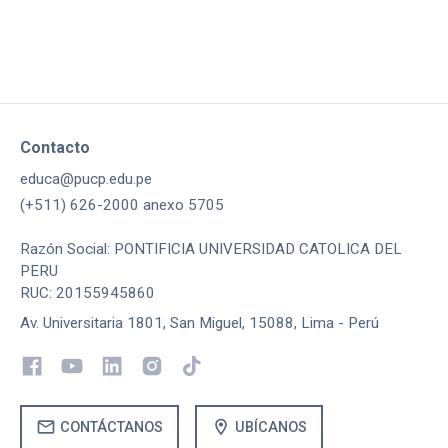
Contacto
educa@pucp.edu.pe
(+511) 626-2000 anexo 5705
Razón Social: PONTIFICIA UNIVERSIDAD CATOLICA DEL
PERU
RUC: 20155945860
Av. Universitaria 1801, San Miguel, 15088, Lima - Perú
mail
location_on
CONTÁCTANOS
UBÍCANOS