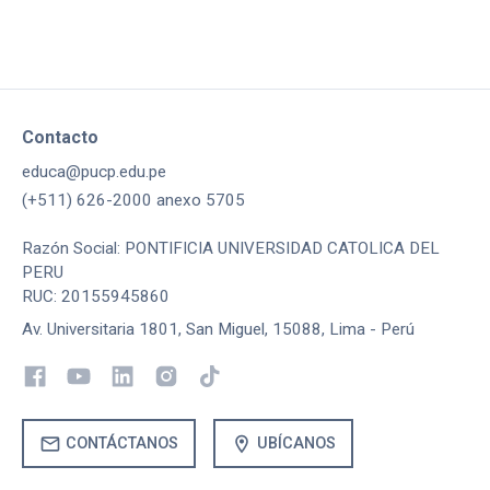
Contacto
educa@pucp.edu.pe
(+511) 626-2000 anexo 5705
Razón Social: PONTIFICIA UNIVERSIDAD CATOLICA DEL
PERU
RUC: 20155945860
Av. Universitaria 1801, San Miguel, 15088, Lima - Perú
mail
location_on
CONTÁCTANOS
UBÍCANOS