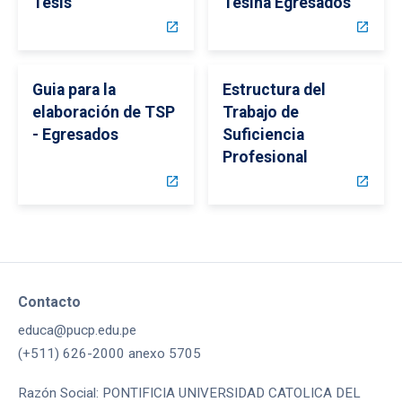
Tesis
Tesina Egresados
open_in_new
open_in_new
Guia para la
Estructura del
elaboración de TSP
Trabajo de
- Egresados
Suficiencia
Profesional
open_in_new
open_in_new
Contacto
educa@pucp.edu.pe
(+511) 626-2000 anexo 5705
Razón Social: PONTIFICIA UNIVERSIDAD CATOLICA DEL