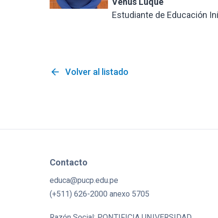
Venus Luque
Estudiante de Educación Ini
arrow_back
Volver al listado
Contacto
educa@pucp.edu.pe
(+511) 626-2000 anexo 5705
Razón Social: PONTIFICIA UNIVERSIDAD