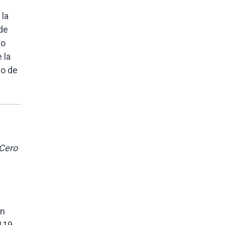
 la
 de
lo
 la
po de
 Cero
en
119.