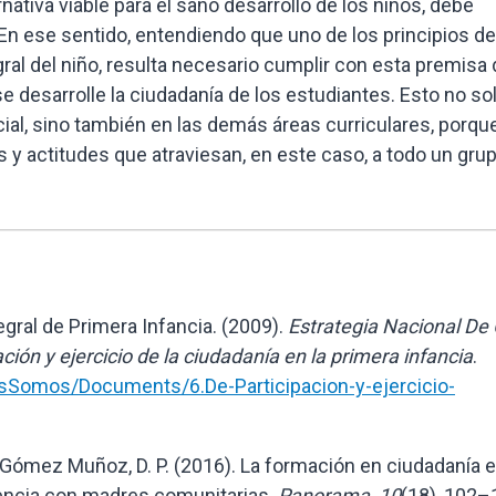
nativa viable para el sano desarrollo de los niños, debe
 En ese sentido, entendiendo que uno de los principios de
egral del niño, resulta necesario cumplir con esta premisa
se desarrolle la ciudadanía de los estudiantes. Esto no so
al, sino también en las demás áreas curriculares, porque
s y actitudes que atraviesan, en este caso, a todo un gru
egral de Primera Infancia. (2009).
Estrategia Nacional De
ión y ejercicio de la ciudadanía en la primera infancia
.
sSomos/Documents/6.De-Participacion-y-ejercicio-
& Gómez Muñoz, D. P. (2016). La formación en ciudadanía 
iencia con madres comunitarias.
Panorama, 10
(18), 102–