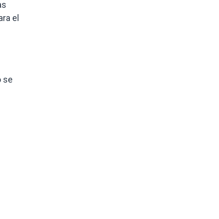
as
ra el
o se