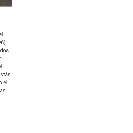
el
6).
ados.
o
l
están
o el
ian
l