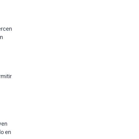
ercen
en
mitir
yen
do en