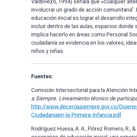
Valdiviezo, 1994) señala que «cualquier alter
involucrar un grado de acción comunitaria”.
educación inicial es lograr el desarrollo int
incluir dentro de las aulas, espacios donde 
implica hacerlo en áreas como Personal Soci
ciudadanía se evidencia en los valores, idea
niños y niñas.
Fuentes:
Comisión Intersectorial para la Atención Int
a Siempre. Lineamiento técnico de participac
http://www.deceroasiempre.gov.co/Quiene
Ciudadaniaen-la-Primera-Infancia.pdf
Rodríguez Huesa, A. A., Flórez Romero, R., 
escenarios de educación inicial: una exper