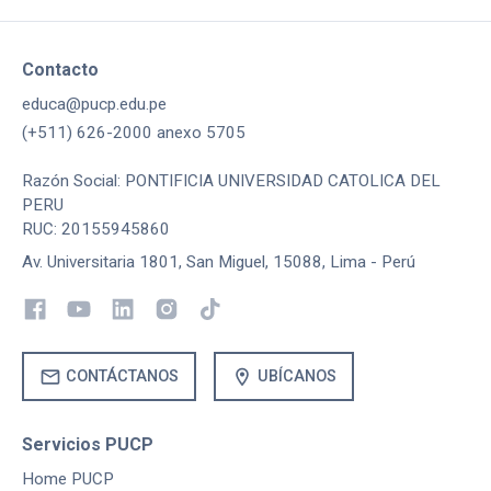
Contacto
educa@pucp.edu.pe
(+511) 626-2000 anexo 5705
Razón Social: PONTIFICIA UNIVERSIDAD CATOLICA DEL
PERU
RUC: 20155945860
Av. Universitaria 1801, San Miguel, 15088, Lima - Perú
mail
location_on
CONTÁCTANOS
UBÍCANOS
Servicios PUCP
Home PUCP