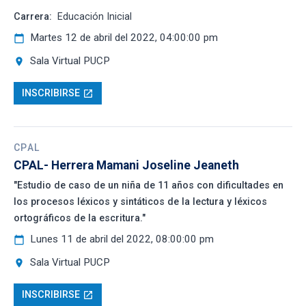
Carrera:
Educación Inicial
Martes 12 de abril del 2022, 04:00:00 pm
calendar_today
Sala Virtual PUCP
location_on
INSCRIBIRSE
open_in_new
CPAL
CPAL- Herrera Mamani Joseline Jeaneth
"Estudio de caso de un niña de 11 años con dificultades en
los procesos léxicos y sintáticos de la lectura y léxicos
ortográficos de la escritura."
Lunes 11 de abril del 2022, 08:00:00 pm
calendar_today
Sala Virtual PUCP
location_on
INSCRIBIRSE
open_in_new