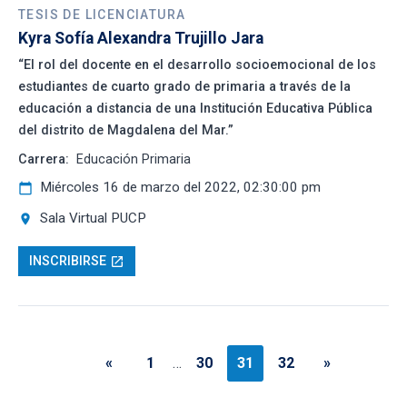
TESIS DE LICENCIATURA
Kyra Sofía Alexandra Trujillo Jara
“El rol del docente en el desarrollo socioemocional de los
estudiantes de cuarto grado de primaria a través de la
educación a distancia de una Institución Educativa Pública
del distrito de Magdalena del Mar.”
Carrera:
Educación Primaria
Miércoles 16 de marzo del 2022, 02:30:00 pm
calendar_today
Sala Virtual PUCP
location_on
INSCRIBIRSE
open_in_new
«
1
…
30
31
32
»