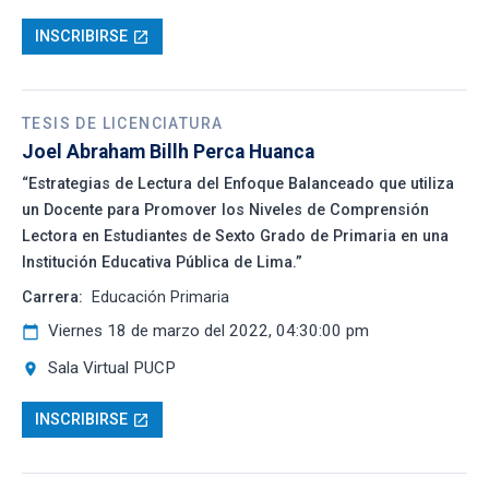
INSCRIBIRSE
open_in_new
TESIS DE LICENCIATURA
Joel Abraham Billh Perca Huanca
“Estrategias de Lectura del Enfoque Balanceado que utiliza
un Docente para Promover los Niveles de Comprensión
Lectora en Estudiantes de Sexto Grado de Primaria en una
Institución Educativa Pública de Lima.”
Carrera:
Educación Primaria
Viernes 18 de marzo del 2022, 04:30:00 pm
calendar_today
Sala Virtual PUCP
location_on
INSCRIBIRSE
open_in_new