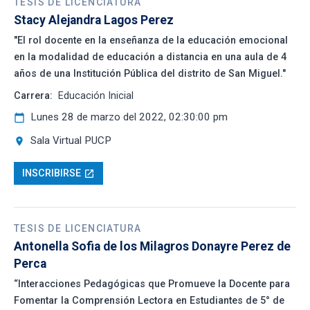
TESIS DE LICENCIATURA
Stacy Alejandra Lagos Perez
"El rol docente en la enseñanza de la educación emocional
en la modalidad de educación a distancia en una aula de 4
años de una Institución Pública del distrito de San Miguel."
Carrera:
Educación Inicial
Lunes 28 de marzo del 2022, 02:30:00 pm
calendar_today
Sala Virtual PUCP
location_on
INSCRIBIRSE
open_in_new
TESIS DE LICENCIATURA
Antonella Sofia de los Milagros Donayre Perez de
Perca
“Interacciones Pedagógicas que Promueve la Docente para
Fomentar la Comprensión Lectora en Estudiantes de 5° de