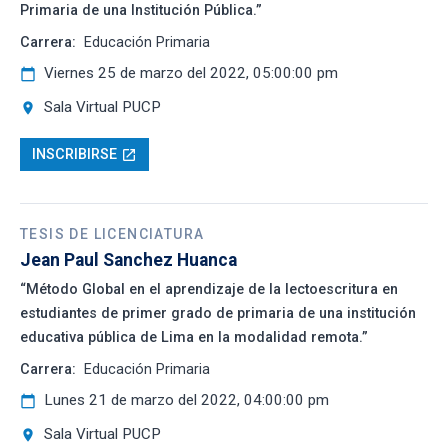
Primaria de una Institución Pública.”
Carrera:
Educación Primaria
Viernes 25 de marzo del 2022, 05:00:00 pm
calendar_today
Sala Virtual PUCP
location_on
INSCRIBIRSE
open_in_new
TESIS DE LICENCIATURA
Jean Paul Sanchez Huanca
“Método Global en el aprendizaje de la lectoescritura en
estudiantes de primer grado de primaria de una institución
educativa pública de Lima en la modalidad remota.”
Carrera:
Educación Primaria
Lunes 21 de marzo del 2022, 04:00:00 pm
calendar_today
Sala Virtual PUCP
location_on