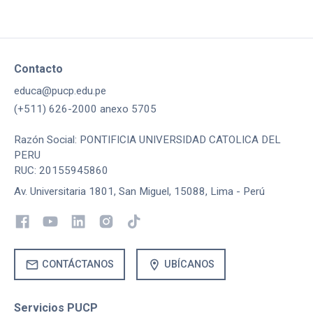
Contacto
educa@pucp.edu.pe
(+511) 626-2000 anexo 5705
Razón Social: PONTIFICIA UNIVERSIDAD CATOLICA DEL
PERU
RUC: 20155945860
Av. Universitaria 1801, San Miguel, 15088, Lima - Perú
mail
location_on
CONTÁCTANOS
UBÍCANOS
Servicios PUCP