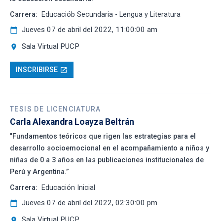
Carrera:
Educaciób Secundaria - Lengua y Literatura
Jueves 07 de abril del 2022, 11:00:00 am
calendar_today
Sala Virtual PUCP
location_on
INSCRIBIRSE
open_in_new
TESIS DE LICENCIATURA
Carla Alexandra Loayza Beltrán
"Fundamentos teóricos que rigen las estrategias para el
desarrollo socioemocional en el acompañamiento a niños y
niñas de 0 a 3 años en las publicaciones institucionales de
Perú y Argentina.”
Carrera:
Educación Inicial
Jueves 07 de abril del 2022, 02:30:00 pm
calendar_today
Sala Virtual PUCP
location_on