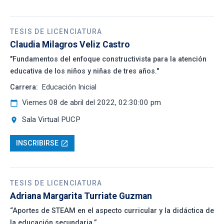
TESIS DE LICENCIATURA
Claudia Milagros Veliz Castro
"Fundamentos del enfoque constructivista para la atención
educativa de los niños y niñas de tres años."
Carrera:
Educación Inicial
Viernes 08 de abril del 2022, 02:30:00 pm
calendar_today
Sala Virtual PUCP
location_on
INSCRIBIRSE
open_in_new
TESIS DE LICENCIATURA
Adriana Margarita Turriate Guzman
“Aportes de STEAM en el aspecto curricular y la didáctica de
la educación secundaria.”