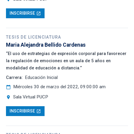
INSCRIBIRSE
open_in_new
TESIS DE LICENCIATURA
Maria Alejandra Bellido Cardenas
“El uso de estrategias de expresión corporal para favorecer
la regulación de emociones en un aula de 5 años en
modalidad de educación a distancia.”
Carrera:
Educación Inicial
Miércoles 30 de marzo del 2022, 09:00:00 am
calendar_today
Sala Virtual PUCP
location_on
INSCRIBIRSE
open_in_new