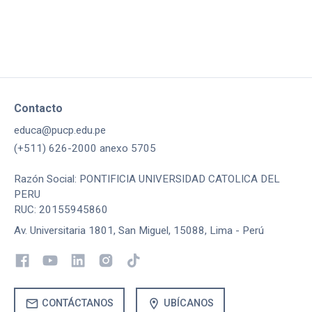
Contacto
educa@pucp.edu.pe
(+511) 626-2000 anexo 5705
Razón Social: PONTIFICIA UNIVERSIDAD CATOLICA DEL
PERU
RUC: 20155945860
Av. Universitaria 1801, San Miguel, 15088, Lima - Perú
mail
location_on
CONTÁCTANOS
UBÍCANOS