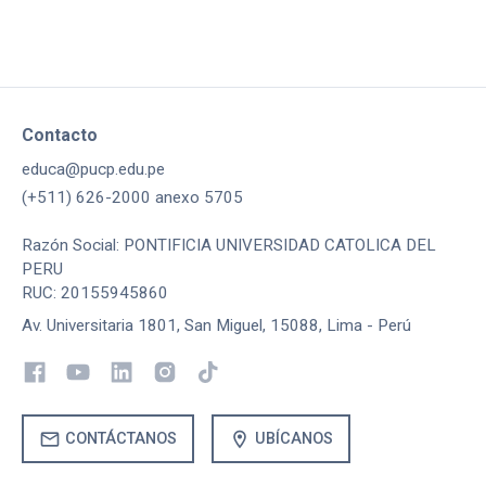
Contacto
educa@pucp.edu.pe
(+511) 626-2000 anexo 5705
Razón Social: PONTIFICIA UNIVERSIDAD CATOLICA DEL
PERU
RUC: 20155945860
Av. Universitaria 1801, San Miguel, 15088, Lima - Perú
mail
location_on
CONTÁCTANOS
UBÍCANOS