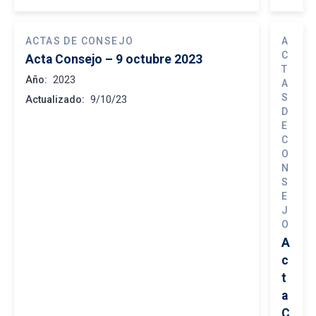
ACTAS DE CONSEJO
A
C
Acta Consejo – 9 octubre 2023
T
Año:
2023
A
S
Actualizado:
9/10/23
D
E
C
O
N
S
E
J
O
A
c
t
a
C