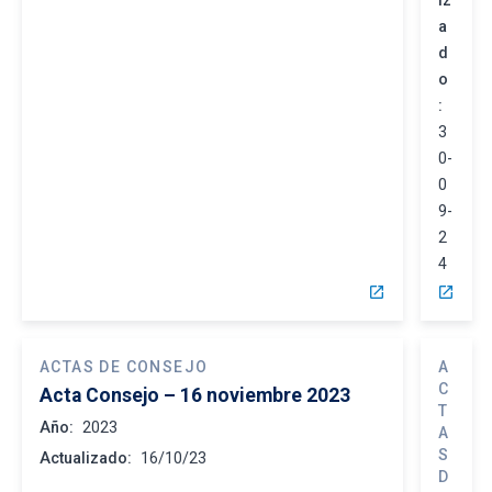
iz
a
d
o
:
3
0-
0
9-
2
4
open_in_new
open_in_new
ACTAS DE CONSEJO
A
C
Acta Consejo – 16 noviembre 2023
T
Año:
2023
A
S
Actualizado:
16/10/23
D