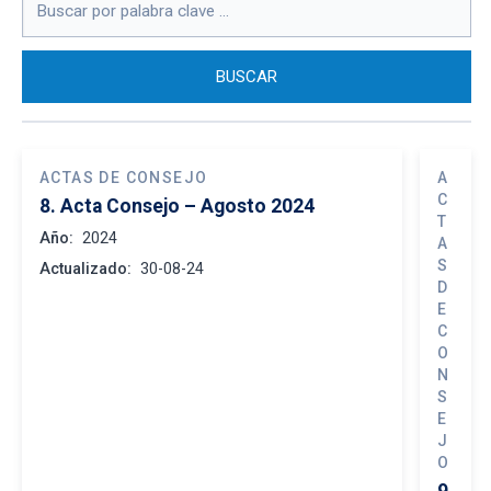
ACTAS DE CONSEJO
A
C
8. Acta Consejo – Agosto 2024
T
Año:
2024
A
S
Actualizado:
30-08-24
D
E
C
O
N
S
E
J
O