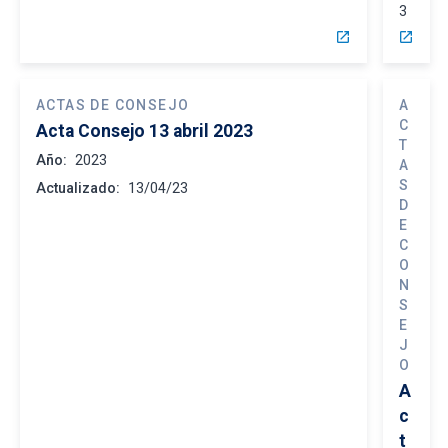
3
open_in_new
open_in_new
ACTAS DE CONSEJO
A
C
Acta Consejo 13 abril 2023
T
Año:
2023
A
S
Actualizado:
13/04/23
D
E
C
O
N
S
E
J
O
A
c
t